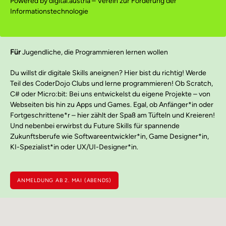
Powered by digital.austria – Verein zur Förderung der
Informationstechnologie
Für
Jugendliche, die Programmieren lernen wollen
Du willst dir digitale Skills aneignen? Hier bist du richtig! Werde
Teil des CoderDojo Clubs und lerne programmieren! Ob Scratch,
C# oder Micro:bit: Bei uns entwickelst du eigene Projekte – von
Webseiten bis hin zu Apps und Games. Egal, ob Anfänger*in oder
Fortgeschrittene*r – hier zählt der Spaß am Tüfteln und Kreieren!
Und nebenbei erwirbst du Future Skills für spannende
Zukunftsberufe wie Softwareentwickler*in, Game Designer*in,
KI-Spezialist*in oder UX/UI-Designer*in.
ANMELDUNG AB 2. MAI (ABENDS)