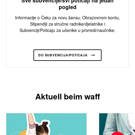
Sve subvencije/svi poticaji na jedan
pogled
Informacije o Čeku za novu šansu, Obrazovnom kontu,
Stipendiji za stručne radnike/djelatnike i
Subvenciji/Poticaju za učenike u privredi/naučnike.
DO SUBVENCIJA/POTICAJA
Aktuell beim waff