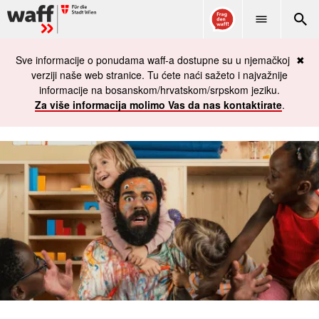
WAFF
Sve informacije o ponudama waff-a dostupne su u njemačkoj
✖
verziji naše web stranice. Tu ćete naći sažeto i najvažnije
informacije na bosanskom/hrvatskom/srpskom jeziku.
Za više informacija molimo Vas da nas kontaktirate
.