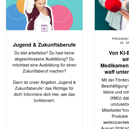
PRESSEMI
30. S
Jugend & Zukunftsberufe
Von KI-
Du bist arbeitslos? Du hast keine
sm
abgeschlossene Ausbildung? Du
Medikamen
möchtest eine Ausbildung für einen
Zukunftsberuf machen?
waff unte
Untern
Mit der Förder
Dann ist unser Angebot „Jugend &
Inno
Beschäftigung“ 
Zukunftsberufe“ das Richtige für
kleine und mi
dich! Informiere dich hier, wie das
(KMU) dab
funktioniert.
umzusetzen
Mitarbeiter*in
Produkte
weiterzuentwi
August 2026 k