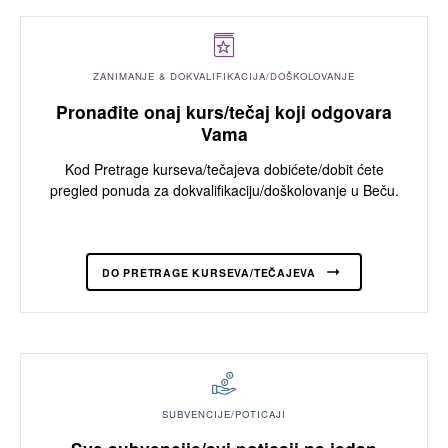
ZANIMANJE & DOKVALIFIKACIJA/DOŠKOLOVANJE
Pronađite onaj kurs/tečaj koji odgovara
Vama
Kod Pretrage kurseva/tečajeva dobićete/dobit ćete
pregled ponuda za dokvalifikaciju/doškolovanje u Beču.
DO PRETRAGE KURSEVA/TEČAJEVA
SUBVENCIJE/POTICAJI