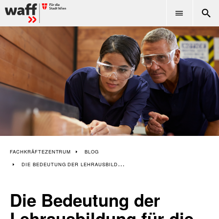
Fachkräftezentrum
FACHKRÄFTEZENTRUM
BLOG
DIE BEDEUTUNG DER LEHRAUSBILDUNG FÜR DIE FACHKRÄFTESICHERUNG
Die Bedeutung der
Lehrausbildung für die