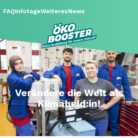
FAQ
Infotage
Weiteres
News
Verändere die Welt als
Klimaheld:in!